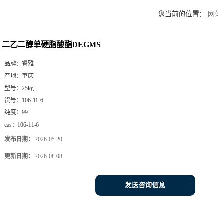
您当前的位置：
网
二乙二醇单硬脂酸酯DEGMS
品牌：
睿雅
产地：
重庆
型号：
25kg
货号：
106-11-6
纯度：
99
cas：
106-11-6
发布日期：
2026-05-20
更新日期：
2026-08-08
发送咨询信息