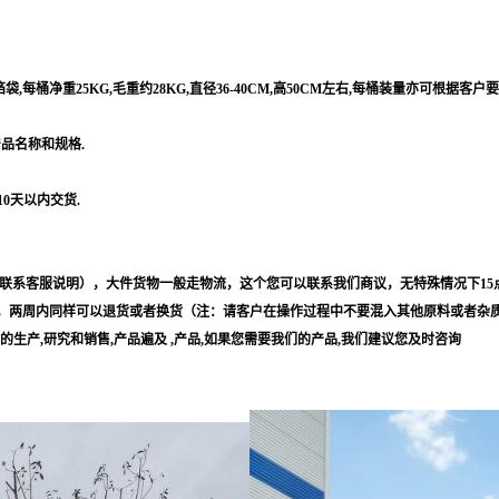
每桶净重25KG,毛重约28KG,直径36-40CM,高50CM左右,每桶装量亦可根据客户
产品名称和规格.
10天以内交货.
联系客服说明），大件货物一般走物流，这个您可以联系我们商议，无特殊情况下15
，两周内同样可以退货或者换货（注：请客户在操作过程中不要混入其他原料或者杂
等的生产,研究和销售,产品遍及 ,产品,如果您需要我们的产品,我们建议您及时咨询