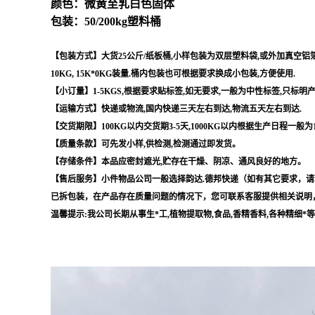
颜色：微黄至乳白色固体
包装：50/200kg塑料桶
【包装方式】大货25公斤/纸板桶,小样包装为双层塑料袋,或外加真空铝箔袋,
10KG, 15K*0KG装量.桶内包装也可根据要求换成小包装,方便使用.
【小订量】1-5KGS,根据要求贴标签,如无要求,一般为中性标签,只标明
【运输方式】快递或物流,国内快递三天左右到达,物流五天左右到达.
【交货期限】100KG以内交货期3-5天,1000KG以内根据生产日程一般为
【质量条款】可先发小样,供检测,检测通过即发货。
【存储条件】本品应密封遮光,贮存在干燥、阴凉、通风良好的地方。
【售后服务】小件物品公司一般选择韵达.德邦快递（如有其它要求，请
已拆包装，在产品存在质量问题的情况下，您可联系客服提供相关说明
温馨提示:我公司长期从事生*工,植物提取物,食品,香精香料,各种精细*