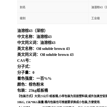
别名
油溶棕43（
级别
工业级
油溶棕43（深棕）
中文名称：油溶棕43
中文同义词：油溶棕43
英文名称：Oil soluble brown 43
英文同义词：Oil soluble brown 43
CAS号：
分子式：
分子量：0
着色强度：一百%%
颜色：棕色粉末
包装：25kg纸板桶
【包装方式】大货25公斤/纸板桶,小样包装为双层塑料袋,或外加真空铝箔袋,
10KG, 15K*0KG装量.桶内包装也可根据要求换成小包装,方便使用.