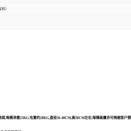
深棕）
每桶净重25KG,毛重约28KG,直径36-40CM,高50CM左右,每桶装量亦可根据客户