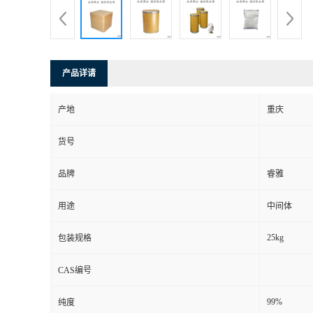
产品详请
产地
重庆
货号
品牌
睿雅
用途
中间体
25kg
包装规格
CAS编号
99%
纯度