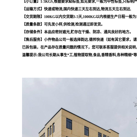
【小订量】1-5KGS,根据要求贴标签,如无要求,一般为中性标签,只标明
【运输方式】快递或物流,国内快递三天左右到达,物流五天左右到达.
【交货期限】100KG以内交货期3-5天,1000KG以内根据生产日程一般为
【质量条款】可先发小样,供检测,检测通过即发货。
【存储条件】本品应密封遮光,贮存在干燥、阴凉、通风良好的地方。
【售后服务】小件物品公司一般选择韵达.德邦快递（如有其它要求，请
已拆包装，在产品存在质量问题的情况下，您可联系客服提供相关说明
温馨提示:我公司长期从事生*工,植物提取物,食品,香精香料,各种精细*