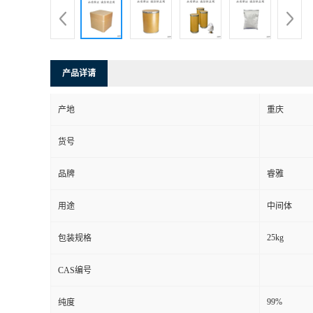
产品详请
产地
重庆
货号
品牌
睿雅
用途
中间体
25kg
包装规格
CAS编号
99%
纯度