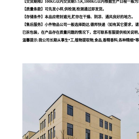
【交货期限】100KG以内交货期3-5天,1000KG以内根据生产日程一般为
【质量条款】可先发小样,供检测,检测通过即发货。
【存储条件】本品应密封遮光,贮存在干燥、阴凉、通风良好的地方。
【售后服务】小件物品公司一般选择韵达.德邦快递（如有其它要求，请
已拆包装，在产品存在质量问题的情况下，您可联系客服提供相关说明
温馨提示:我公司长期从事生*工,植物提取物,食品,香精香料,各种精细*