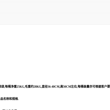
每桶净重25KG,毛重约28KG,直径36-40CM,高50CM左右,每桶装量亦可根据客户
产品名称和规格.