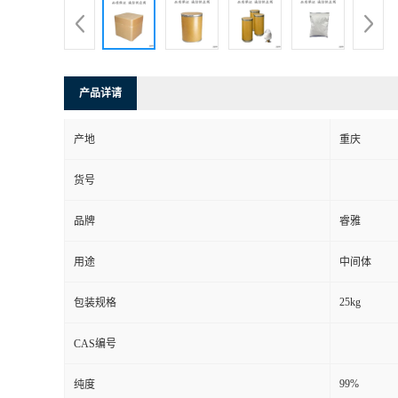
产品详请
产地
重庆
货号
品牌
睿雅
用途
中间体
25kg
包装规格
CAS编号
99%
纯度