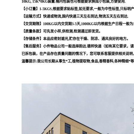
10KG, 15K*0KG装量.桶内包装也可根据要求换成小包装,方便使用.
【小订量】1-5KGS,根据要求贴标签,如无要求,一般为中性标签,只标明
【运输方式】快递或物流,国内快递三天左右到达,物流五天左右到达.
【交货期限】100KG以内交货期3-5天,1000KG以内根据生产日程一般为
【质量条款】可先发小样,供检测,检测通过即发货。
【存储条件】本品应密封遮光,贮存在干燥、阴凉、通风良好的地方。
【售后服务】小件物品公司一般选择韵达.德邦快递（如有其它要求，请
已拆包装，在产品存在质量问题的情况下，您可联系客服提供相关说明
温馨提示:我公司长期从事生*工,植物提取物,食品,香精香料,各种精细*