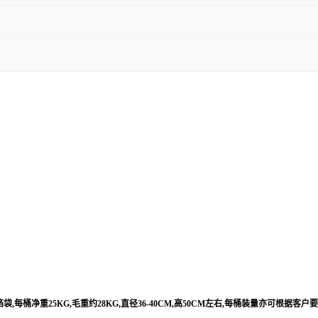
每桶净重25KG,毛重约28KG,直径36-40CM,高50CM左右,每桶装量亦可根据客户