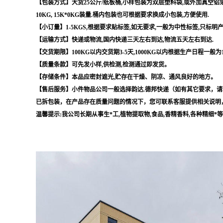
【包装方式】大货25公斤/纸板桶,小样包装为双层塑料袋,或外加真空铝箔袋,
10KG, 15K*0KG装量.桶内包装也可根据要求换成小包装,方便使用.
【小订量】1-5KGS,根据要求贴标签,如无要求,一般为中性标签,只标明
【运输方式】快递或物流,国内快递三天左右到达,物流五天左右到达.
【交货期限】100KG以内交货期3-5天,1000KG以内根据生产日程一般为
【质量条款】可先发小样,供检测,检测通过即发货。
【存储条件】本品应密封遮光,贮存在干燥、阴凉、通风良好的地方。
【售后服务】小件物品公司一般选择韵达.德邦快递（如有其它要求，请
已拆包装，在产品存在质量问题的情况下，您可联系客服提供相关说明
温馨提示:我公司长期从事生*工,植物提取物,食品,香精香料,各种精细*