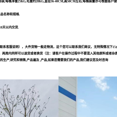
每桶净重25KG,毛重约28KG,直径36-40CM,高50CM左右,每桶装量亦可根据客户
产品名称和规格.
10天以内交货.
联系客服说明），大件货物一般走物流，这个您可以联系我们商议，无特殊情况下15
，两周内同样可以退货或者换货（注：请客户在操作过程中不要混入其他原料或者杂
等的生产,研究和销售,产品遍及 ,产品,如果您需要我们的产品,我们建议您及时咨询