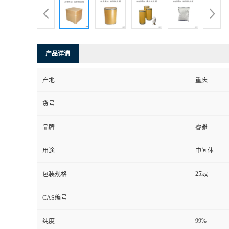
产品详请
产地
重庆
货号
品牌
睿雅
用途
中间体
25kg
包装规格
CAS编号
99%
纯度