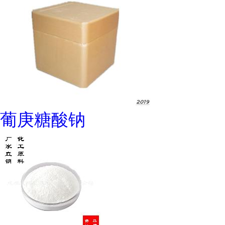
葡庚糖酸钠