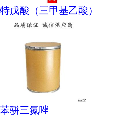
特戊酸（三甲基乙酸）
苯骈三氮唑