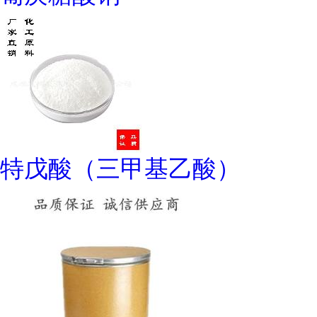
特戊酸（三甲基乙酸）