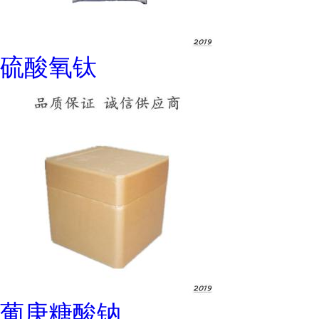
硫酸氧钛
葡庚糖酸钠