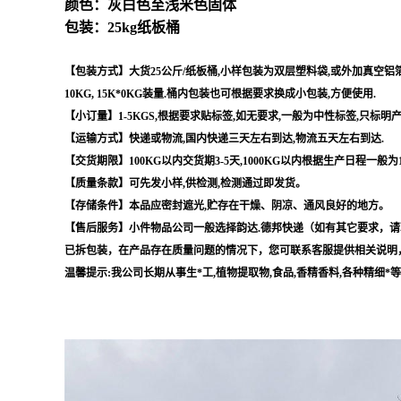
颜色：灰白色至浅米色固体
包装：25kg纸板桶
【包装方式】大货25公斤/纸板桶,小样包装为双层塑料袋,或外加真空铝箔袋,
10KG, 15K*0KG装量.桶内包装也可根据要求换成小包装,方便使用.
【小订量】1-5KGS,根据要求贴标签,如无要求,一般为中性标签,只标明
【运输方式】快递或物流,国内快递三天左右到达,物流五天左右到达.
【交货期限】100KG以内交货期3-5天,1000KG以内根据生产日程一般为
【质量条款】可先发小样,供检测,检测通过即发货。
【存储条件】本品应密封遮光,贮存在干燥、阴凉、通风良好的地方。
【售后服务】小件物品公司一般选择韵达.德邦快递（如有其它要求，请
已拆包装，在产品存在质量问题的情况下，您可联系客服提供相关说明
温馨提示:我公司长期从事生*工,植物提取物,食品,香精香料,各种精细*