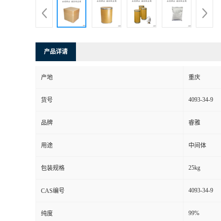
产品详请
产地
重庆
4093-34-9
货号
品牌
睿雅
用途
中间体
25kg
包装规格
4093-34-9
CAS编号
99%
纯度