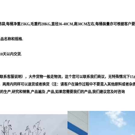
每桶净重25KG,毛重约28KG,直径36-40CM,高50CM左右,每桶装量亦可根据客户
产品名称和规格.
10天以内交货.
联系客服说明），大件货物一般走物流，这个您可以联系我们商议，无特殊情况下15
，两周内同样可以退货或者换货（注：请客户在操作过程中不要混入其他原料或者杂
等的生产,研究和销售,产品遍及 ,产品,如果您需要我们的产品,我们建议您及时咨询