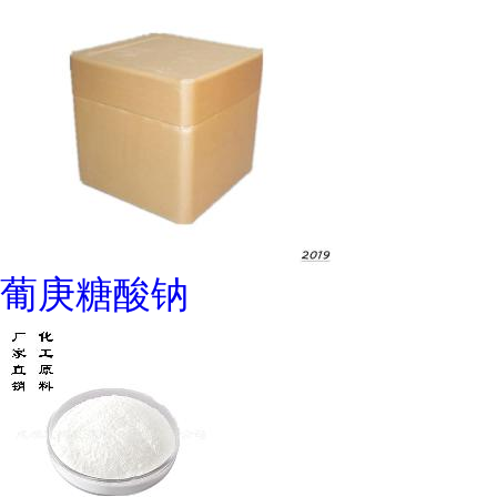
葡庚糖酸钠