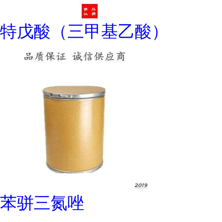
特戊酸（三甲基乙酸）
苯骈三氮唑