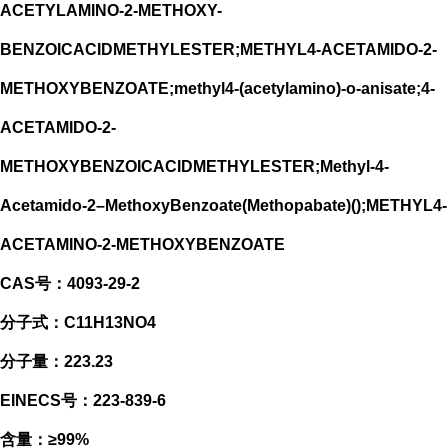
ACETYLAMINO-2-METHOXY-
BENZOICACIDMETHYLESTER;METHYL4-ACETAMIDO-2-
METHOXYBENZOATE;methyl4-(acetylamino)-o-anisate;4-
ACETAMIDO-2-
METHOXYBENZOICACIDMETHYLESTER;Methyl-4-
Acetamido-2–MethoxyBenzoate(Methopabate)();METHYL4-
ACETAMINO-2-METHOXYBENZOATE
CAS号：4093-29-2
分子式：C11H13NO4
分子量：223.23
EINECS号：223-839-6
含量：≥99%