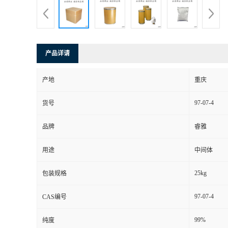
产品详请
产地
重庆
97-07-4
货号
品牌
睿雅
用途
中间体
25kg
包装规格
97-07-4
CAS编号
99%
纯度