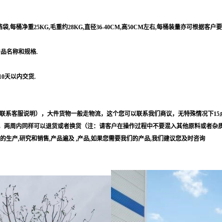
每桶净重25KG,毛重约28KG,直径36-40CM,高50CM左右,每桶装量亦可根据客户
产品名称和规格.
10天以内交货.
联系客服说明），大件货物一般走物流，这个您可以联系我们商议，无特殊情况下15
，两周内同样可以退货或者换货（注：请客户在操作过程中不要混入其他原料或者杂
等的生产,研究和销售,产品遍及 ,产品,如果您需要我们的产品,我们建议您及时咨询