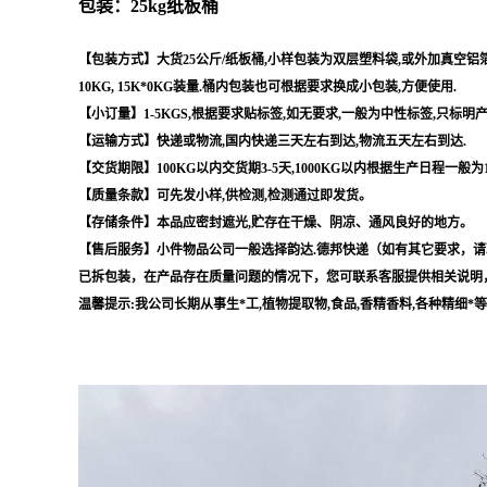
包装：25kg纸板桶
【包装方式】大货25公斤/纸板桶,小样包装为双层塑料袋,或外加真空铝箔袋,
10KG, 15K*0KG装量.桶内包装也可根据要求换成小包装,方便使用.
【小订量】1-5KGS,根据要求贴标签,如无要求,一般为中性标签,只标明
【运输方式】快递或物流,国内快递三天左右到达,物流五天左右到达.
【交货期限】100KG以内交货期3-5天,1000KG以内根据生产日程一般为
【质量条款】可先发小样,供检测,检测通过即发货。
【存储条件】本品应密封遮光,贮存在干燥、阴凉、通风良好的地方。
【售后服务】小件物品公司一般选择韵达.德邦快递（如有其它要求，请
已拆包装，在产品存在质量问题的情况下，您可联系客服提供相关说明
温馨提示:我公司长期从事生*工,植物提取物,食品,香精香料,各种精细*