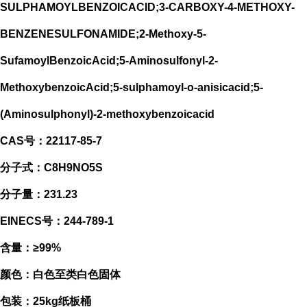
SULPHAMOYLBENZOICACID;3-CARBOXY-4-METHOXY-
BENZENESULFONAMIDE;2-Methoxy-5-
SufamoylBenzoicAcid;5-Aminosulfonyl-2-
MethoxybenzoicAcid;5-sulphamoyl-o-anisicacid;5-
(Aminosulphonyl)-2-methoxybenzoicacid
CAS号：22117-85-7
分子式：C8H9NO5S
分子量：231.23
EINECS号：244-789-1
含量：≥99%
颜色：白色至类白色固体
包装：25kg纸板桶