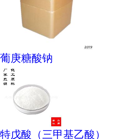
葡庚糖酸钠
特戊酸（三甲基乙酸）