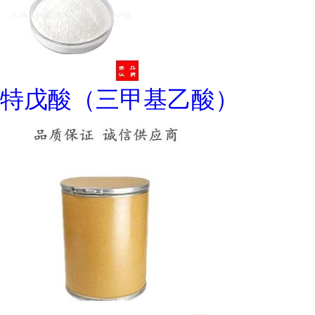
特戊酸（三甲基乙酸）