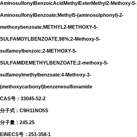
AminosulfonylBenzoicAcidMethylEsterMethyl2-Methoxy-5-
AminosulfonylBenzoate;Methyl5-(aminosulphonyl)-2-
methoxybenzoate;METHYL2-METHOXY-5-
SULFAMOYLBENZOATE,98%;2-Methoxy-5-
sulfamoylbenzoic;2-METHOXY-5-
SULFAMIDEMETHYLBENZOATE;2-methoxy-5-
sulfamoylmethylbenzoate;4-Methoxy-3-
(methoxycarbonyl)benzenesulfonamide
CAS号：33045-52-2
分子式：C9H11NO5S
分子量：245.25
EINECS号：251-358-1