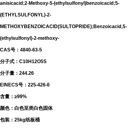
anisicacid;2-Methoxy-5-(ethylsulfonyl)benzoicacid;5-
(ETHYLSULFONYL)-2-
METHOXYBENZOICACID(SULTOPRIDE);Benzoicacid,5-
(ethylsulfonyl)-2-methoxy-
CAS号：4840-63-5
分子式：C10H12O5S
分子量：244.26
EINECS号：225-426-6
含量：≥99%
颜色：白色至类白色固体
包装：25kg纸板桶