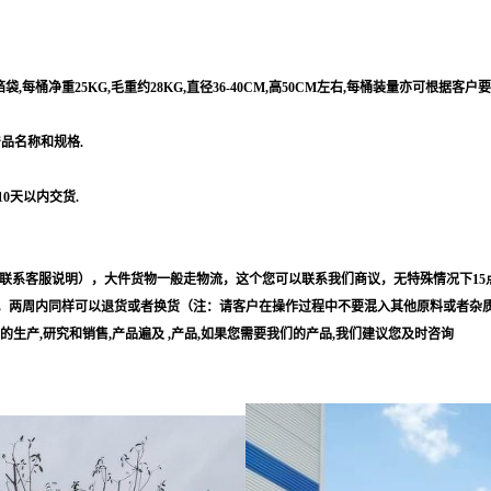
每桶净重25KG,毛重约28KG,直径36-40CM,高50CM左右,每桶装量亦可根据客户
产品名称和规格.
10天以内交货.
联系客服说明），大件货物一般走物流，这个您可以联系我们商议，无特殊情况下15
，两周内同样可以退货或者换货（注：请客户在操作过程中不要混入其他原料或者杂
等的生产,研究和销售,产品遍及 ,产品,如果您需要我们的产品,我们建议您及时咨询