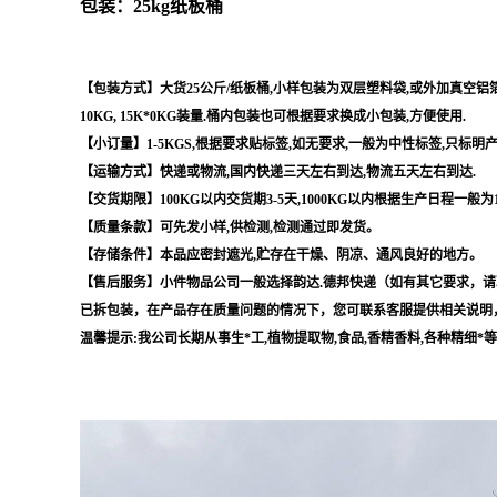
包装：25kg纸板桶
【包装方式】大货25公斤/纸板桶,小样包装为双层塑料袋,或外加真空铝箔袋,
10KG, 15K*0KG装量.桶内包装也可根据要求换成小包装,方便使用.
【小订量】1-5KGS,根据要求贴标签,如无要求,一般为中性标签,只标明
【运输方式】快递或物流,国内快递三天左右到达,物流五天左右到达.
【交货期限】100KG以内交货期3-5天,1000KG以内根据生产日程一般为
【质量条款】可先发小样,供检测,检测通过即发货。
【存储条件】本品应密封遮光,贮存在干燥、阴凉、通风良好的地方。
【售后服务】小件物品公司一般选择韵达.德邦快递（如有其它要求，请
已拆包装，在产品存在质量问题的情况下，您可联系客服提供相关说明
温馨提示:我公司长期从事生*工,植物提取物,食品,香精香料,各种精细*