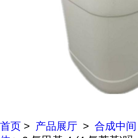
首页
>
产品展厅
>
合成中间