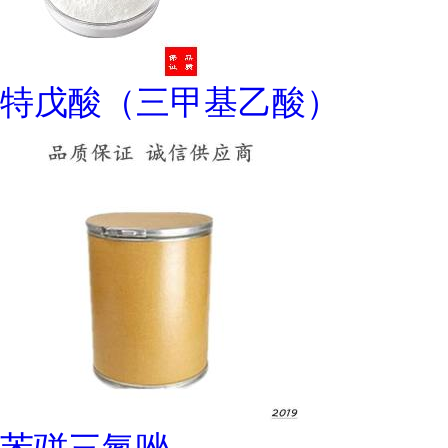
特戊酸（三甲基乙酸）