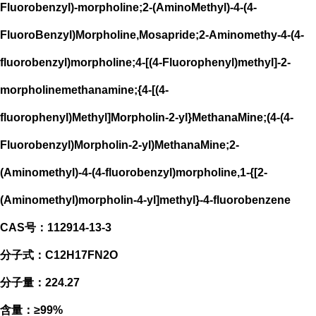
Fluorobenzyl)-morpholine;2-(AminoMethyl)-4-(4-
FluoroBenzyl)Morpholine,Mosapride;2-Aminomethy-4-(4-
fluorobenzyl)morpholine;4-[(4-Fluorophenyl)methyl]-2-
morpholinemethanamine;{4-[(4-
fluorophenyl)Methyl]Morpholin-2-yl}MethanaMine;(4-(4-
Fluorobenzyl)Morpholin-2-yl)MethanaMine;2-
(Aminomethyl)-4-(4-fluorobenzyl)morpholine,1-{[2-
(Aminomethyl)morpholin-4-yl]methyl}-4-fluorobenzene
CAS号：112914-13-3
分子式：C12H17FN2O
分子量：224.27
含量：≥99%