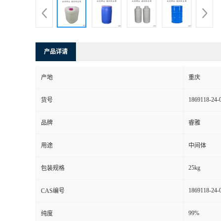
产品详请
产地
重庆
1869118-24-
货号
品牌
睿雅
用途
中间体
25kg
包装规格
1869118-24-
CAS编号
99%
纯度