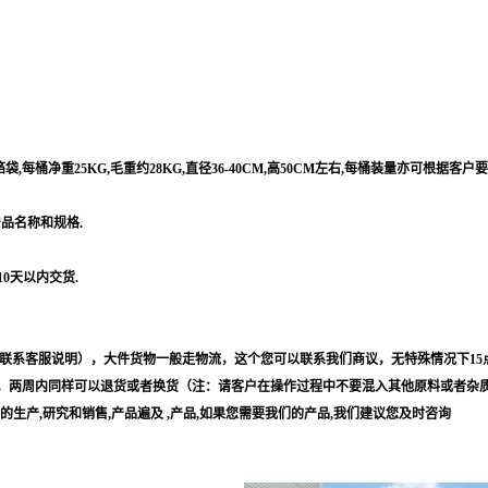
每桶净重25KG,毛重约28KG,直径36-40CM,高50CM左右,每桶装量亦可根据客户
产品名称和规格.
10天以内交货.
联系客服说明），大件货物一般走物流，这个您可以联系我们商议，无特殊情况下15
，两周内同样可以退货或者换货（注：请客户在操作过程中不要混入其他原料或者杂
等的生产,研究和销售,产品遍及 ,产品,如果您需要我们的产品,我们建议您及时咨询