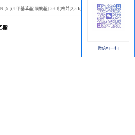
N-[5-[(4-甲基苯基)磺酰基]-5H-吡咯并[2,3-b]吡嗪-2-基]氨基
酸乙酯
微信扫一扫