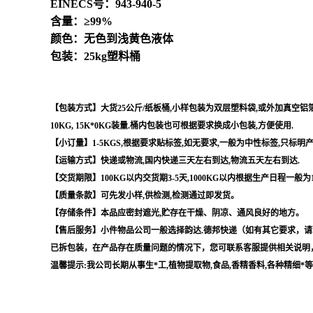
EINECS号：943-940-5
含量：≥99%
颜色：无色到浅黄色液体
包装：25kg塑料桶
【包装方式】大货25公斤/纸板桶,小样包装为双层塑料袋,或外加真空铝箔袋,
10KG, 15K*0KG装量.桶内包装也可根据要求换成小包装,方便使用.
【小订量】1-5KGS,根据要求贴标签,如无要求,一般为中性标签,只标明
【运输方式】快递或物流,国内快递三天左右到达,物流五天左右到达.
【交货期限】100KG以内交货期3-5天,1000KG以内根据生产日程一般为
【质量条款】可先发小样,供检测,检测通过即发货。
【存储条件】本品应密封遮光,贮存在干燥、阴凉、通风良好的地方。
【售后服务】小件物品公司一般选择韵达.德邦快递（如有其它要求，请
已拆包装，在产品存在质量问题的情况下，您可联系客服提供相关说明
温馨提示:我公司长期从事生*工,植物提取物,食品,香精香料,各种精细*