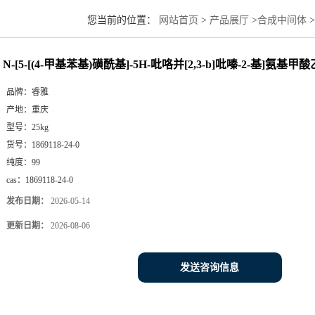
您当前的位置：
网站首页
>
产品展厅
>
合成中间体
>
甲酸乙酯
N-[5-[(4-甲基苯基)磺酰基]-5H-吡咯并[2,3-b]吡嗪-2-基]氨基甲
品牌：
睿雅
产地：
重庆
型号：
25kg
货号：
1869118-24-0
纯度：
99
cas：
1869118-24-0
发布日期：
2026-05-14
更新日期：
2026-08-06
发送咨询信息