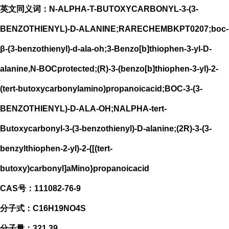
英文同义词：N-ALPHA-T-BUTOXYCARBONYL-3-(3-
BENZOTHIENYL)-D-ALANINE;RARECHEMBKPT0207;boc-
β-(3-benzothienyl)-d-ala-oh;3-Benzo[b]thiophen-3-yl-D-
alanine,N-BOCprotected;(R)-3-(benzo[b]thiophen-3-yl)-2-
(tert-butoxycarbonylamino)propanoicacid;BOC-3-(3-
BENZOTHIENYL)-D-ALA-OH;NALPHA-tert-
Butoxycarbonyl-3-(3-benzothienyl)-D-alanine;(2R)-3-(3-
benzylthiophen-2-yl)-2-{[(tert-
butoxy)carbonyl]aMino}propanoicacid
CAS号：111082-76-9
分子式：C16H19NO4S
分子量：321.39