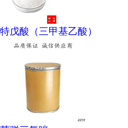
特戊酸（三甲基乙酸）