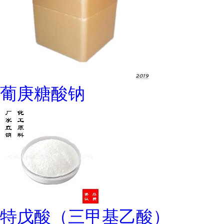
葡庚糖酸钠
特戊酸（三甲基乙酸）