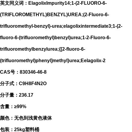
英文同义词：ElagolixImpurity14;1-(2-FLUORO-6-
(TRIFLOROMETHYL)BENZYL)UREA;(2-Fluoro-6-
trifluoromethyl-benzyl)-urea;elagolixintermediate3;1-(2-
fluoro-6-(trifluoromethyl)benzyl)urea;1-2-Fluoro-6-
trifluoromethylbenzylurea;{[2-fluoro-6-
(trifluoromethyl)phenyl]methyl}urea;Eelagolix-2
CAS号：830346-46-8
分子式：C9H8F4N2O
分子量：236.17
含量：≥99%
颜色：无色到浅黄色液体
包装：25kg塑料桶