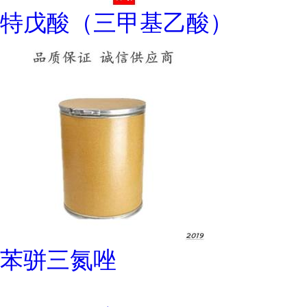
特戊酸（三甲基乙酸）
苯骈三氮唑