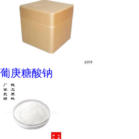
葡庚糖酸钠