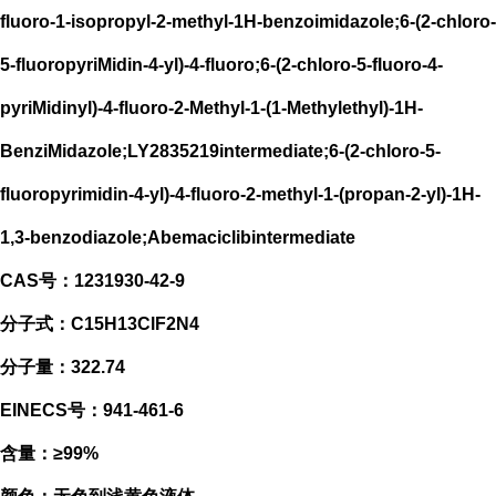
fluoro-1-isopropyl-2-methyl-1H-benzoimidazole;6-(2-chloro-
5-fluoropyriMidin-4-yl)-4-fluoro;6-(2-chloro-5-fluoro-4-
pyriMidinyl)-4-fluoro-2-Methyl-1-(1-Methylethyl)-1H-
BenziMidazole;LY2835219intermediate;6-(2-chloro-5-
fluoropyrimidin-4-yl)-4-fluoro-2-methyl-1-(propan-2-yl)-1H-
1,3-benzodiazole;Abemaciclibintermediate
CAS号：1231930-42-9
分子式：C15H13ClF2N4
分子量：322.74
EINECS号：941-461-6
含量：≥99%