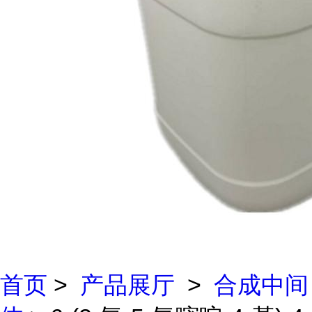
首页
>
产品展厅
>
合成中间