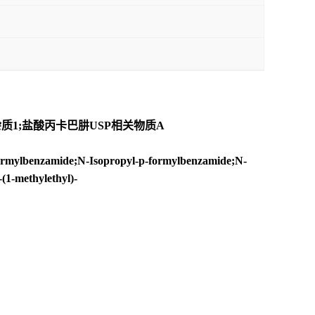
杂质1;盐酸丙卡巴肼USP相关物质A
enzamide;N-Isopropyl-p-formylbenzamide;N-
1-methylethyl)-