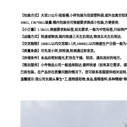
【包装方式】大货25公斤/纸板桶,小样包装为双层塑料袋,或外加真空铝箔袋,
10KG, 15K*0KG装量.桶内包装也可根据要求换成小包装,方便使用.
【小订量】1-5KGS,根据要求贴标签,如无要求,一般为中性标签,只标明
【运输方式】快递或物流,国内快递三天左右到达,物流五天左右到达.
【交货期限】100KG以内交货期3-5天,1000KG以内根据生产日程一般为
【质量条款】可先发小样,供检测,检测通过即发货。
【存储条件】本品应密封遮光,贮存在干燥、阴凉、通风良好的地方。
【售后服务】小件物品公司一般选择韵达.德邦快递（如有其它要求，请
已拆包装，在产品存在质量问题的情况下，您可联系客服提供相关说明
温馨提示:我公司长期从事生*工,植物提取物,食品,香精香料,各种精细*