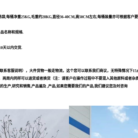
每桶净重25KG,毛重约28KG,直径36-40CM,高50CM左右,每桶装量亦可根据客户
产品名称和规格.
10天以内交货.
联系客服说明），大件货物一般走物流，这个您可以联系我们商议，无特殊情况下15
，两周内同样可以退货或者换货（注：请客户在操作过程中不要混入其他原料或者杂
等的生产,研究和销售,产品遍及 ,产品,如果您需要我们的产品,我们建议您及时咨询