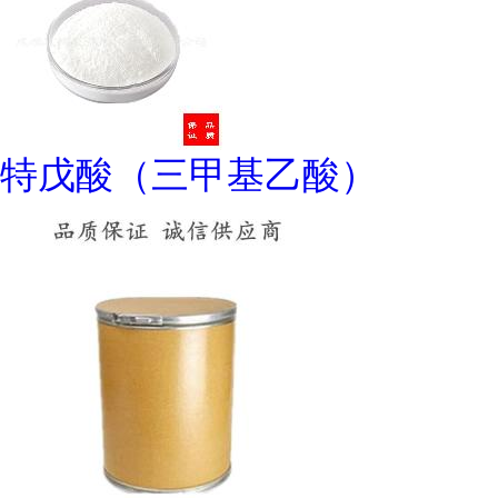
特戊酸（三甲基乙酸）