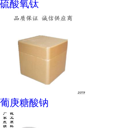
硫酸氧钛
葡庚糖酸钠