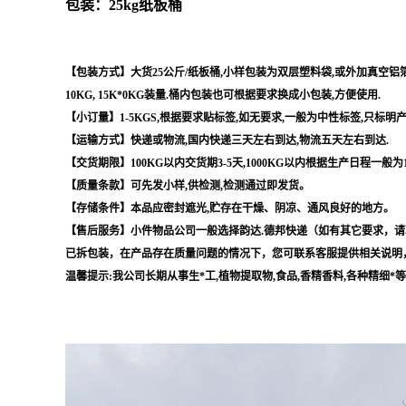
包装：25kg纸板桶
【包装方式】大货25公斤/纸板桶,小样包装为双层塑料袋,或外加真空铝箔袋,
10KG, 15K*0KG装量.桶内包装也可根据要求换成小包装,方便使用.
【小订量】1-5KGS,根据要求贴标签,如无要求,一般为中性标签,只标明
【运输方式】快递或物流,国内快递三天左右到达,物流五天左右到达.
【交货期限】100KG以内交货期3-5天,1000KG以内根据生产日程一般为
【质量条款】可先发小样,供检测,检测通过即发货。
【存储条件】本品应密封遮光,贮存在干燥、阴凉、通风良好的地方。
【售后服务】小件物品公司一般选择韵达.德邦快递（如有其它要求，请
已拆包装，在产品存在质量问题的情况下，您可联系客服提供相关说明
温馨提示:我公司长期从事生*工,植物提取物,食品,香精香料,各种精细*