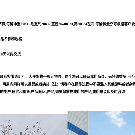
每桶净重25KG,毛重约28KG,直径36-40CM,高50CM左右,每桶装量亦可根据客户
产品名称和规格.
10天以内交货.
联系客服说明），大件货物一般走物流，这个您可以联系我们商议，无特殊情况下15
，两周内同样可以退货或者换货（注：请客户在操作过程中不要混入其他原料或者杂
等的生产,研究和销售,产品遍及 ,产品,如果您需要我们的产品,我们建议您及时咨询