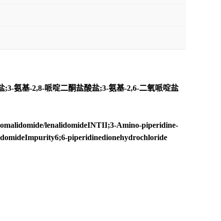
3-氨基-2,8-哌啶二酮盐酸盐;3-氨基-2,6-二氧哌啶盐
alidomide/lenalidomideINTII;3-Amino-piperidine-
idomideImpurity6;6-piperidinedionehydrochloride