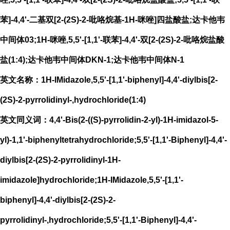
苯]-4,4'-二基双[2-(2S)-2-吡咯烷基-1H-咪唑]四盐酸盐;达卡他韦
中间体03;1H-咪唑,5,5'-[1,1'-联苯]-4,4'-双[2-(2S)-2-吡咯烷盐酸
盐(1:4);达卡他韦中间体DKN-1;达卡他韦中间体N-1
英文名称：1H-IMidazole,5,5'-[1,1'-biphenyl]-4,4'-diylbis[2-
(2S)-2-pyrrolidinyl-,hydrochloride(1:4)
英文同义词：4,4'-Bis(2-((S)-pyrrolidin-2-yl)-1H-imidazol-5-
yl)-1,1'-biphenyltetrahydrochloride;5,5'-[1,1'-Biphenyl]-4,4'-
diylbis[2-(2S)-2-pyrrolidinyl-1H-
imidazole]hydrochloride;1H-IMidazole,5,5'-[1,1'-
biphenyl]-4,4'-diylbis[2-(2S)-2-
pyrrolidinyl-,hydrochloride;5,5'-[1,1'-Biphenyl]-4,4'-