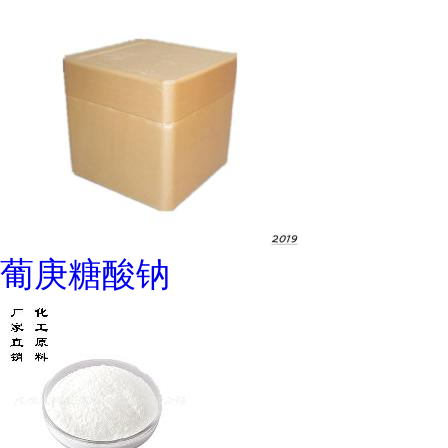
葡庚糖酸钠