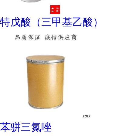
特戊酸（三甲基乙酸）
苯骈三氮唑