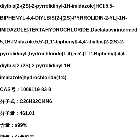
diylbis[2-(2S)-2-pyrrolidinyl-1H-imidazole]HCl;5,5-
BIPHENYL-4,4-DIYLBIS{2-[(2S)-PYRROLIDIN-2-YL]-1H-
IMIDAZOLE}TERTAHYDROCHLORIDE;Daclatasvirintermedi
5;1H-IMidazole,5,5'-[1,1'-biphenyl]-4,4'-diylbis[2-(2S)-2-
pyrrolidinyl-,hydrochloride(1:4);5,5'-[1,1'-Biphenyl]-4,4'-
diylbis[2-(2S)-2-pyrrolidinyl-1H-
imidazole]hydrochloride(1:4)
CAS号：1009119-83-8
分子式：C26H32Cl4N6
分子量：461.01
含量：≥99%