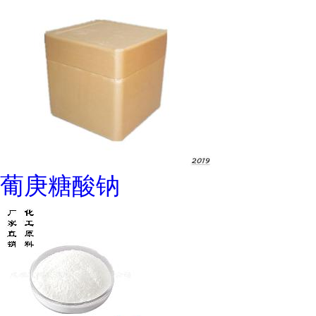
葡庚糖酸钠