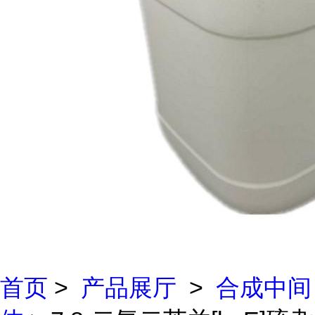
首页
>
产品展厅
>
合成中间