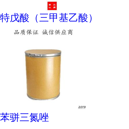
特戊酸（三甲基乙酸）
苯骈三氮唑