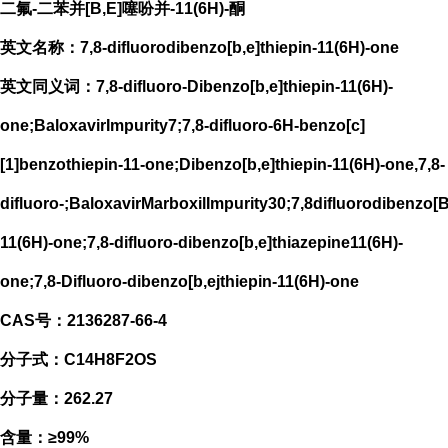
二氟-二苯并[B,E]噻吩并-11(6H)-酮
英文名称：7,8-difluorodibenzo[b,e]thiepin-11(6H)-one
英文同义词：7,8-difluoro-Dibenzo[b,e]thiepin-11(6H)-
one;BaloxavirImpurity7;7,8-difluoro-6H-benzo[c]
[1]benzothiepin-11-one;Dibenzo[b,e]thiepin-11(6H)-one,7,8-
difluoro-;BaloxavirMarboxilImpurity30;7,8difluorodibenzo[
11(6H)-one;7,8-difluoro-dibenzo[b,e]thiazepine11(6H)-
one;7,8-Difluoro-dibenzo[b,ejthiepin-11(6H)-one
CAS号：2136287-66-4
分子式：C14H8F2OS
分子量：262.27
含量：≥99%