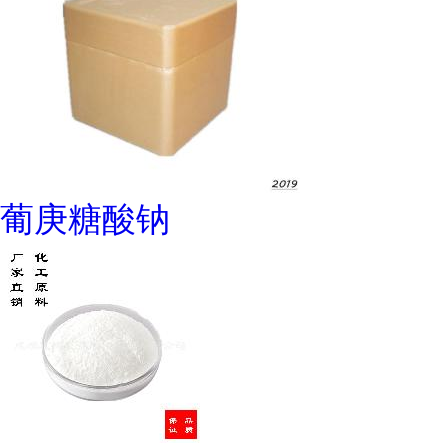
葡庚糖酸钠