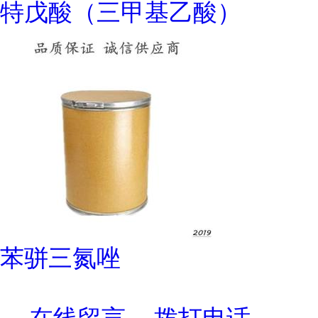
特戊酸（三甲基乙酸）
苯骈三氮唑