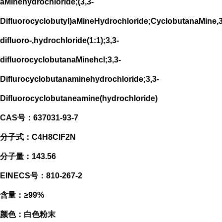
aMinehydrochloride;(3,3-
Difluorocyclobutyl)aMineHydrochloride;CyclobutanaMine,3
difluoro-,hydrochloride(1:1);3,3-
difluorocyclobutanaMinehcl;3,3-
Diflurocyclobutanaminehydrochloride;3,3-
Difluorocyclobutaneamine(hydrochloride)
CAS号：637031-93-7
分子式：C4H8ClF2N
分子量：143.56
EINECS号：810-267-2
含量：≥99%
颜色：白色粉末