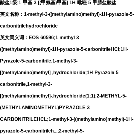
酸盐1级;1-甲基-3-[(甲氨基)甲基]-1H-吡唑-5-甲腈盐酸盐
英文名称：1-methyl-3-((methylamino)methyl)-1H-pyrazole-5-
carbonitrilehydrochloride
英文同义词：EOS-60596;1-methyl-3-
((methylamino)methyl)-1H-pyrazole-5-carbonitrileHCl;1H-
Pyrazole-5-carbonitrile,1-methyl-3-
[(methylamino)methyl]-,hydrochloride;1H-Pyrazole-5-
carbonitrile,1-methyl-3-
[(methylamino)methyl]-,hydrochloride(1:1);2-METHYL-5-
(METHYLAMINOMETHYL)PYRAZOLE-3-
CARBONITRILEHCL;1-methyl-3-((methylamino)methyl)-1H-
pyrazole-5-carbonitrileh...;2-methyl-5-