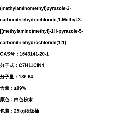
(methylaminomethyl)pyrazole-3-
carbonitrilehydrochloride;1-Methyl-3-
[(methylamino)methyl]-1H-pyrazole-5-
carbonitrilehydrochloride(1:1)
CAS号：1643141-20-1
分子式：C7H11ClN4
分子量：186.64
含量：≥99%
颜色：白色粉末
包装：25kg纸板桶