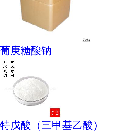
葡庚糖酸钠
特戊酸（三甲基乙酸）