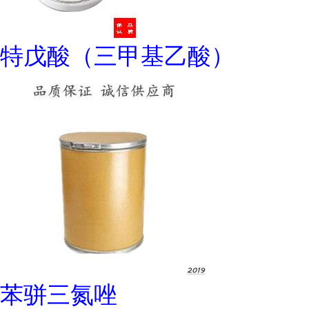
特戊酸（三甲基乙酸）
苯骈三氮唑