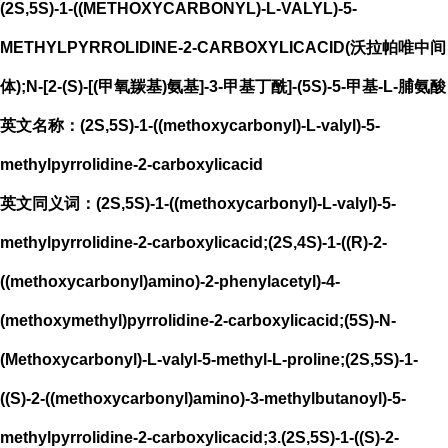
(2S,5S)-1-((METHOXYCARBONYL)-L-VALYL)-5-
METHYLPYRROLIDINE-2-CARBOXYLICACID(沃拉帕唯中间
体);N-[2-(S)-[(甲氧羰基)氨基]-3-甲基丁酰]-(5S)-5-甲基-L-脯氨酸
英文名称：(2S,5S)-1-((methoxycarbonyl)-L-valyl)-5-
methylpyrrolidine-2-carboxylicacid
英文同义词：(2S,5S)-1-((methoxycarbonyl)-L-valyl)-5-
methylpyrrolidine-2-carboxylicacid;(2S,4S)-1-((R)-2-
((methoxycarbonyl)amino)-2-phenylacetyl)-4-
(methoxymethyl)pyrrolidine-2-carboxylicacid;(5S)-N-
(Methoxycarbonyl)-L-valyl-5-methyl-L-proline;(2S,5S)-1-
((S)-2-((methoxycarbonyl)amino)-3-methylbutanoyl)-5-
methylpyrrolidine-2-carboxylicacid;3.(2S,5S)-1-((S)-2-