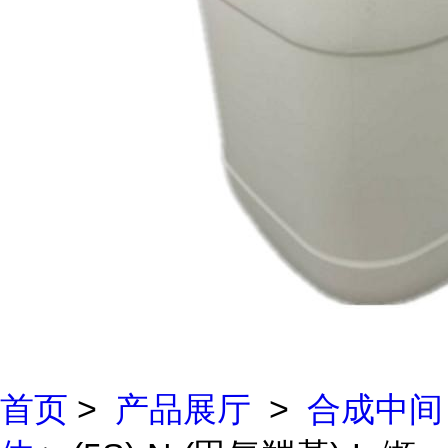
首页
>
产品展厅
>
合成中间