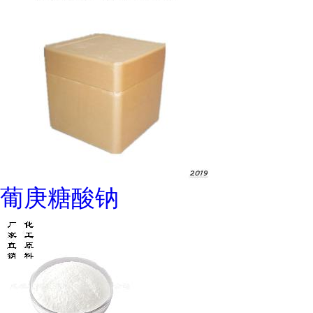
葡庚糖酸钠