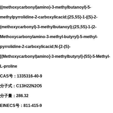
((methoxycarbonyl)amino)-3-methylbutanoyl)-5-
methylpyrrolidine-2-carboxylicacid;(2S,5S)-1-((S)-2-
(methoxycarbonyl)-3-methylbutanoyl);(2S,5S)-1-(2-
Methoxycarbonylamino-3-methyl-butyryl)-5-methyl-
pyrrolidine-2-carboxylicacid;N-[2-(S)-
[(Methoxycarbonyl)amino]-3-methylbutyryl]-(5S)-5-Methyl-
L-proline
CAS号：1335316-40-9
分子式：C13H22N2O5
分子量：286.32
EINECS号：811-415-9