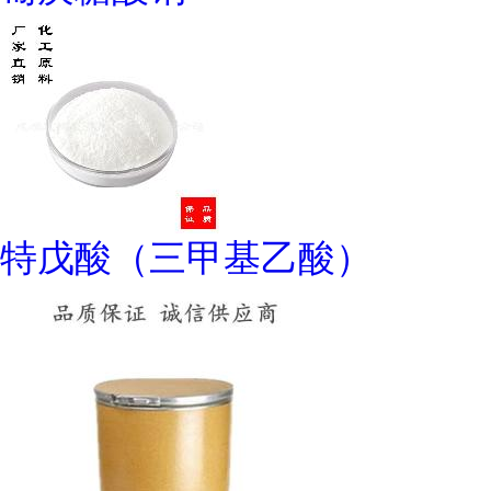
特戊酸（三甲基乙酸）