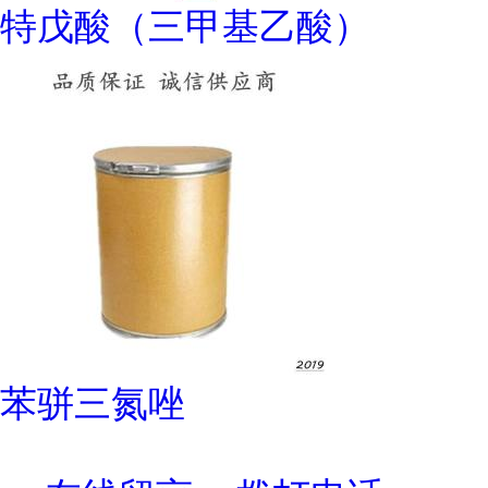
特戊酸（三甲基乙酸）
苯骈三氮唑