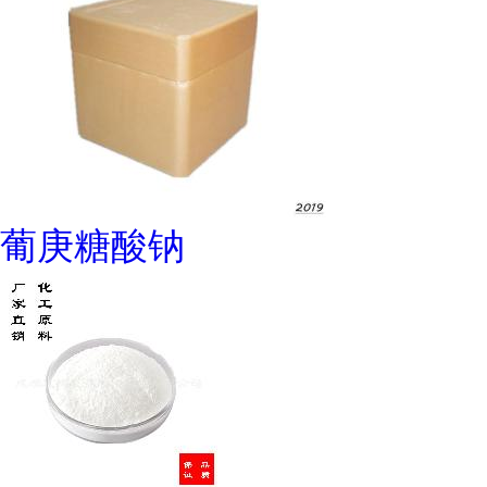
葡庚糖酸钠