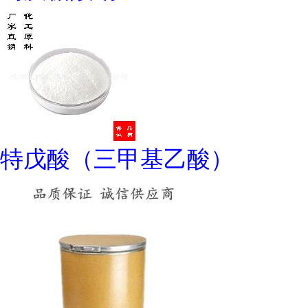
特戊酸（三甲基乙酸）