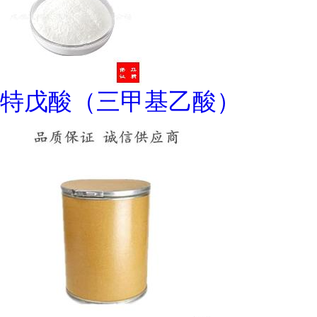
特戊酸（三甲基乙酸）