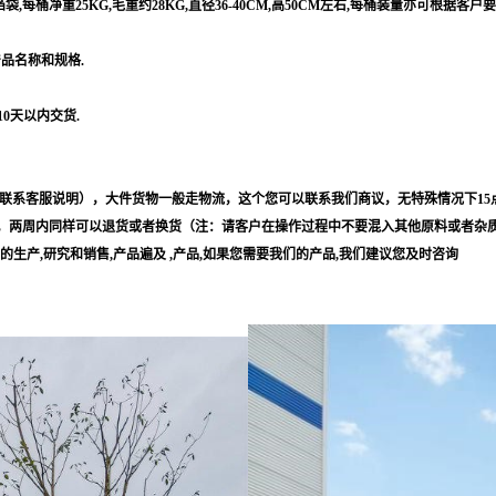
每桶净重25KG,毛重约28KG,直径36-40CM,高50CM左右,每桶装量亦可根据客户
产品名称和规格.
10天以内交货.
联系客服说明），大件货物一般走物流，这个您可以联系我们商议，无特殊情况下15
，两周内同样可以退货或者换货（注：请客户在操作过程中不要混入其他原料或者杂
等的生产,研究和销售,产品遍及 ,产品,如果您需要我们的产品,我们建议您及时咨询