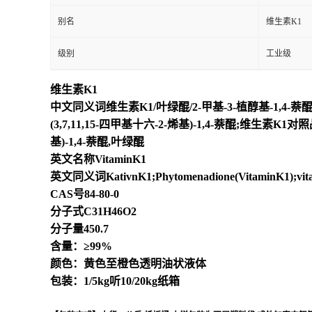
别名
维生素K1
级别
工业级
维生素K1
中文同义词维生素K1/叶绿醌/2-甲基-3-植醇基-1,4-萘醌/植物
(3,7,11,15-四甲基十六-2-烯基)-1,4-萘醌;维生素K1对
基)-1,4-萘醌,叶绿醌
英文名称VitaminK1
英文同义词KativnK1;Phytomenadione(VitaminK1);v
CAS号84-80-0
分子式C31H46O2
分子量450.7
含量：≥99%
颜色：黄色至橙色透明油状液体
包装：1/5kg听10/20kg纸箱