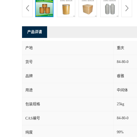
产品详请
产地
重庆
84-80-0
货号
品牌
睿雅
用途
中间体
25kg
包装规格
84-80-0
CAS编号
99%
纯度