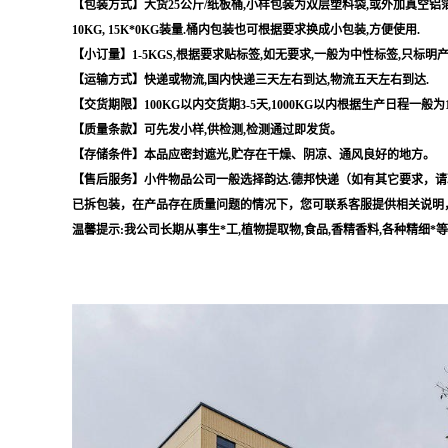
【包装方式】大货25公斤/纸板桶,小样包装为双层塑料袋,或外加真空铝箔袋,
10KG, 15K*0KG装量.桶内包装也可根据要求换成小包装,方便使用.
【小订量】1-5KGS,根据要求贴标签,如无要求,一般为中性标签,只标明
【运输方式】快递或物流,国内快递三天左右到达,物流五天左右到达.
【交货期限】100KG以内交货期3-5天,1000KG以内根据生产日程一般为
【质量条款】可先发小样,供检测,检测通过即发货。
【存储条件】本品应密封遮光,贮存在干燥、阴凉、通风良好的地方。
【售后服务】小件物品公司一般选择韵达.德邦快递（如有其它要求，请
已拆包装，在产品存在质量问题的情况下，您可联系客服提供相关说明
温馨提示:我公司长期从事生*工,植物提取物,食品,香精香料,各种精细*