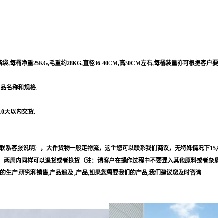
每桶净重25KG,毛重约28KG,直径36-40CM,高50CM左右,每桶装量亦可根据客户
产品名称和规格.
10天以内交货.
联系客服说明），大件货物一般走物流，这个您可以联系我们商议，无特殊情况下15
，两周内同样可以退货或者换货（注：请客户在操作过程中不要混入其他原料或者杂
等的生产,研究和销售,产品遍及 ,产品,如果您需要我们的产品,我们建议您及时咨询