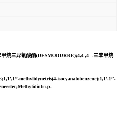
烷三异氰酸酯(DESMODURRE);4,4`,4``-三苯甲烷
lidynetris(4-isocyanatobenzene);1,1’,1’’-
eneester;Methylidintri-p-