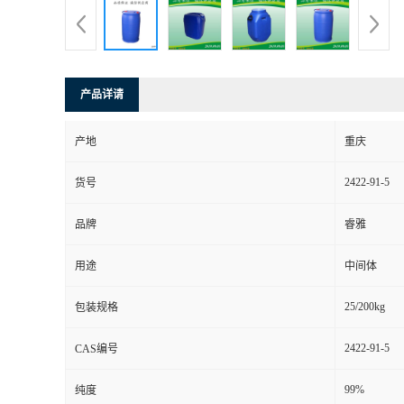
产品详请
产地
重庆
2422-91-5
货号
品牌
睿雅
用途
中间体
25/200kg
包装规格
2422-91-5
CAS编号
99%
纯度