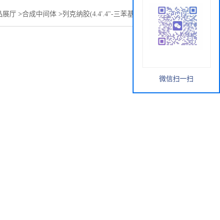
品展厅
>
合成中间体
>
列克纳胶(4.4'.4"-三苯基甲烷三异氰酸酯)
微信扫一扫