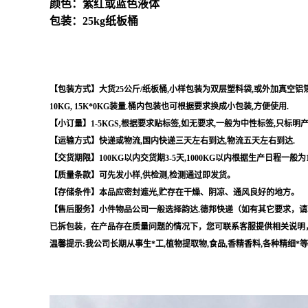
颜色：紫红或蓝色液体
包装：25kg纸板桶
【包装方式】大货25公斤/纸板桶,小样包装为双层塑料袋,或外加真空铝箔袋,
10KG, 15K*0KG装量.桶内包装也可根据要求换成小包装,方便使用.
【小订量】1-5KGS,根据要求贴标签,如无要求,一般为中性标签,只标明
【运输方式】快递或物流,国内快递三天左右到达,物流五天左右到达.
【交货期限】100KG以内交货期3-5天,1000KG以内根据生产日程一般为
【质量条款】可先发小样,供检测,检测通过即发货。
【存储条件】本品应密封遮光,贮存在干燥、阴凉、通风良好的地方。
【售后服务】小件物品公司一般选择韵达.德邦快递（如有其它要求，请
已拆包装，在产品存在质量问题的情况下，您可联系客服提供相关说明
温馨提示:我公司长期从事生*工,植物提取物,食品,香精香料,各种精细*