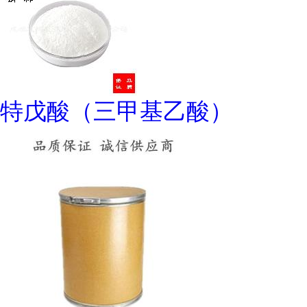
特戊酸（三甲基乙酸）