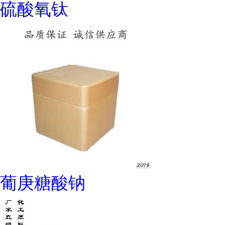
硫酸氧钛
葡庚糖酸钠