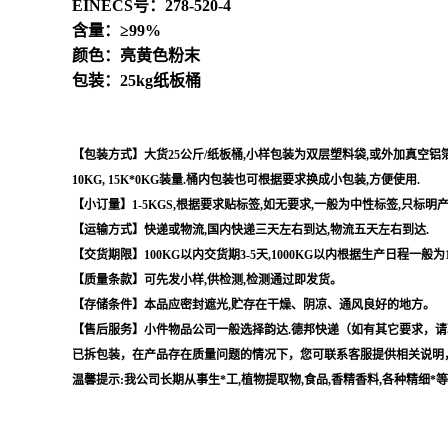
EINECS号：278-520-4
含量：≥99%
颜色：亮黄色粉末
包装：25kg纸板桶
【包装方式】大货25公斤/纸板桶,小样包装为双层塑料袋,或外加真空铝箔袋,
10KG, 15K*0KG装量.桶内包装也可根据要求换成小包装,方便使用.
【小订量】1-5KGS,根据要求贴标签,如无要求,一般为中性标签,只标明
【运输方式】快递或物流,国内快递三天左右到达,物流五天左右到达.
【交货期限】100KG以内交货期3-5天,1000KG以内根据生产日程一般为
【质量条款】可先发小样,供检测,检测通过即发货。
【存储条件】本品应密封遮光,贮存在干燥、阴凉、通风良好的地方。
【售后服务】小件物品公司一般选择韵达.德邦快递（如有其它要求，请
已拆包装，在产品存在质量问题的情况下，您可联系客服提供相关说明
温馨提示:我公司长期从事生*工,植物提取物,食品,香精香料,各种精细*