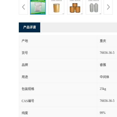
产品详请
产地
重庆
76656-36-5
货号
品牌
睿雅
用途
中间体
25kg
包装规格
76656-36-5
CAS编号
99%
纯度