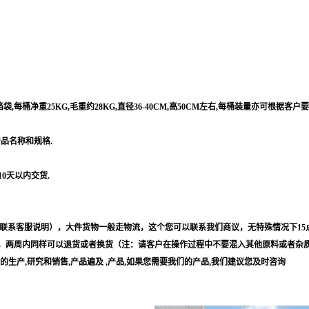
每桶净重25KG,毛重约28KG,直径36-40CM,高50CM左右,每桶装量亦可根据客户
产品名称和规格.
10天以内交货.
联系客服说明），大件货物一般走物流，这个您可以联系我们商议，无特殊情况下15
，两周内同样可以退货或者换货（注：请客户在操作过程中不要混入其他原料或者杂
等的生产,研究和销售,产品遍及 ,产品,如果您需要我们的产品,我们建议您及时咨询