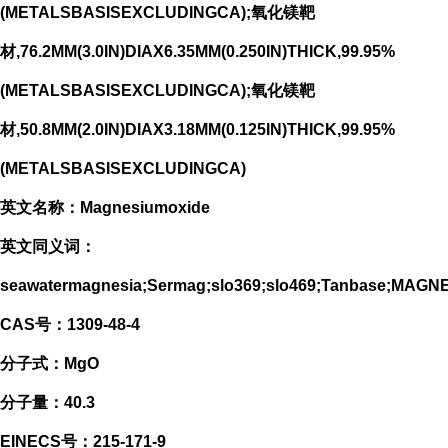
(METALSBASISEXCLUDINGCA);氧化镁靶
材,76.2MM(3.0IN)DIAX6.35MM(0.250IN)THICK,99.95%
(METALSBASISEXCLUDINGCA);氧化镁靶
材,50.8MM(2.0IN)DIAX3.18MM(0.125IN)THICK,99.95%
(METALSBASISEXCLUDINGCA)
英文名称：Magnesiumoxide
英文同义词：
seawatermagnesia;Sermag;slo369;slo469;Tanbase;
CAS号：1309-48-4
分子式：MgO
分子量：40.3
EINECS号：215-171-9