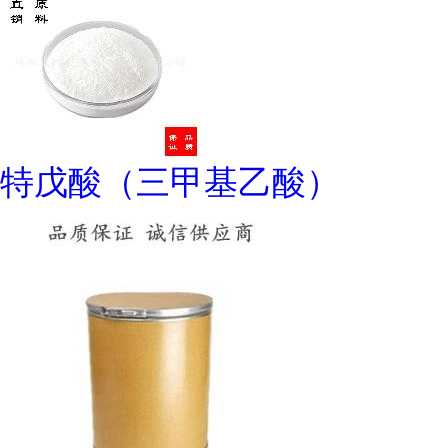
特戊酸（三甲基乙酸）