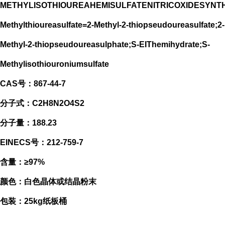
METHYLISOTHIOUREAHEMISULFATENITRICOXIDESYNTH
Methylthioureasulfate=2-Methyl-2-thiopseudoureasulfate;2-
Methyl-2-thiopseudoureasulphate;S-EIThemihydrate;S-
Methylisothiouroniumsulfate
CAS号：867-44-7
分子式：C2H8N2O4S2
分子量：188.23
EINECS号：212-759-7
含量：≥97%
颜色：白色晶体或结晶粉末
包装：25kg纸板桶