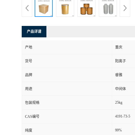
产品详请
产地
重庆
货号
阳离子
品牌
睿雅
用途
中间体
25kg
包装规格
4191-73-5
CAS编号
99%
纯度