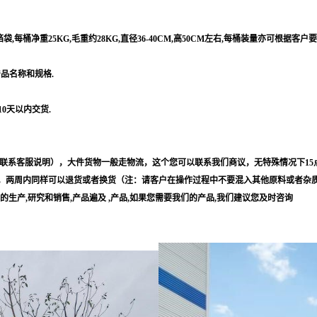
每桶净重25KG,毛重约28KG,直径36-40CM,高50CM左右,每桶装量亦可根据客户
产品名称和规格.
10天以内交货.
联系客服说明），大件货物一般走物流，这个您可以联系我们商议，无特殊情况下15
，两周内同样可以退货或者换货（注：请客户在操作过程中不要混入其他原料或者杂
等的生产,研究和销售,产品遍及 ,产品,如果您需要我们的产品,我们建议您及时咨询