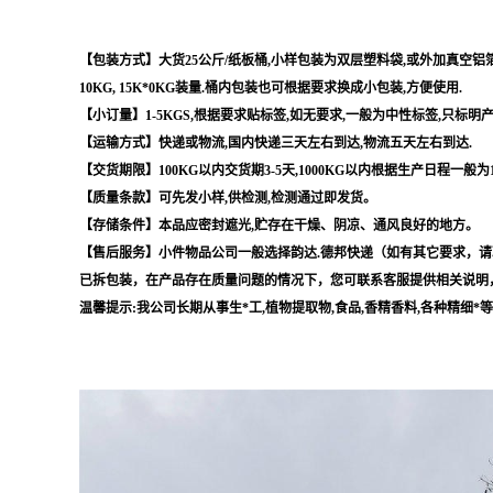
【包装方式】大货25公斤/纸板桶,小样包装为双层塑料袋,或外加真空铝箔袋,
10KG, 15K*0KG装量.桶内包装也可根据要求换成小包装,方便使用.
【小订量】1-5KGS,根据要求贴标签,如无要求,一般为中性标签,只标明
【运输方式】快递或物流,国内快递三天左右到达,物流五天左右到达.
【交货期限】100KG以内交货期3-5天,1000KG以内根据生产日程一般为
【质量条款】可先发小样,供检测,检测通过即发货。
【存储条件】本品应密封遮光,贮存在干燥、阴凉、通风良好的地方。
【售后服务】小件物品公司一般选择韵达.德邦快递（如有其它要求，请
已拆包装，在产品存在质量问题的情况下，您可联系客服提供相关说明
温馨提示:我公司长期从事生*工,植物提取物,食品,香精香料,各种精细*