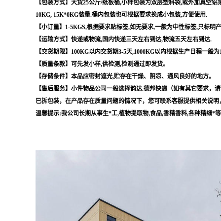
【包装方式】大货25公斤/纸板桶,小样包装为双层塑料袋,或外加真空铝箔袋,
10KG, 15K*0KG装量.桶内包装也可根据要求换成小包装,方便使用.
【小订量】1-5KGS,根据要求贴标签,如无要求,一般为中性标签,只标明
【运输方式】快递或物流,国内快递三天左右到达,物流五天左右到达.
【交货期限】100KG以内交货期3-5天,1000KG以内根据生产日程一般为
【质量条款】可先发小样,供检测,检测通过即发货。
【存储条件】本品应密封遮光,贮存在干燥、阴凉、通风良好的地方。
【售后服务】小件物品公司一般选择韵达.德邦快递（如有其它要求，请
已拆包装，在产品存在质量问题的情况下，您可联系客服提供相关说明
温馨提示:我公司长期从事生*工,植物提取物,食品,香精香料,各种精细*