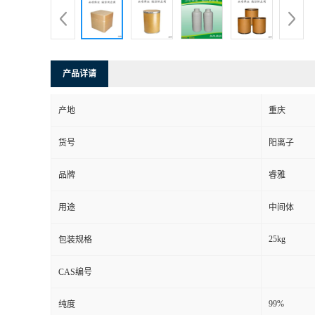
产品详请
产地
重庆
货号
阳离子
品牌
睿雅
用途
中间体
25kg
包装规格
CAS编号
99%
纯度