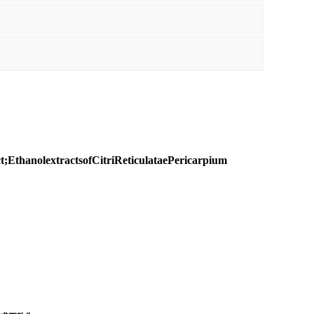
;EthanolextractsofCitriReticulataePericarpium