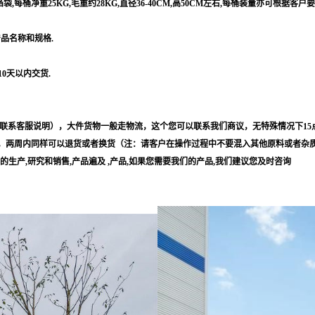
每桶净重25KG,毛重约28KG,直径36-40CM,高50CM左右,每桶装量亦可根据客户
产品名称和规格.
10天以内交货.
联系客服说明），大件货物一般走物流，这个您可以联系我们商议，无特殊情况下15
，两周内同样可以退货或者换货（注：请客户在操作过程中不要混入其他原料或者杂
等的生产,研究和销售,产品遍及 ,产品,如果您需要我们的产品,我们建议您及时咨询