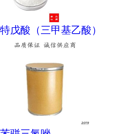
特戊酸（三甲基乙酸）
苯骈三氮唑