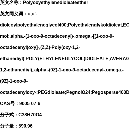
英文名称：Polyoxyethylenedioleateether
英文同义词：o,o'-
dioleoylpolyethyleneglycol400;Polyethylenglykoldioleat,E
mol;.alpha.-(1-oxo-9-octadecenyl)-.omega.-[(1-oxo-9-
octadecenyl)oxy]-,(Z,Z)-Poly(oxy-1,2-
ethanediyl);POLY(ETHYLENEGLYCOL)DIOLEATE,AVERAG
1,2-ethanediyl),.alpha.-(9Z)-1-oxo-9-octadecenyl-.omega.-
(9Z)-1-oxo-9-
octadecenyloxy-;PEGdioleate;PegnolO24;Pegosperse400
CAS号：9005-07-6
分子式：C38H70O4
分子量：590.96