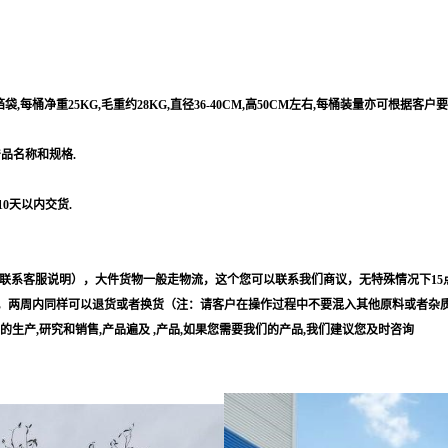
每桶净重25KG,毛重约28KG,直径36-40CM,高50CM左右,每桶装量亦可根据客户
产品名称和规格.
10天以内交货.
联系客服说明），大件货物一般走物流，这个您可以联系我们商议，无特殊情况下15
，两周内同样可以退货或者换货（注：请客户在操作过程中不要混入其他原料或者杂
等的生产,研究和销售,产品遍及 ,产品,如果您需要我们的产品,我们建议您及时咨询