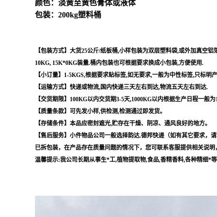
颜色：淡黄至黄色膏体或液体
包装：200kg塑料桶
【包装方式】大货25公斤/纸板桶,小样包装为双层塑料袋,或外加真空铝箔袋,
10KG, 15K*0KG装量.桶内包装也可根据要求换成小包装,方便使用.
【小订量】1-5KGS,根据要求贴标签,如无要求,一般为中性标签,只标明
【运输方式】快递或物流,国内快递三天左右到达,物流五天左右到达.
【交货期限】100KG以内交货期3-5天,1000KG以内根据生产日程一般为
【质量条款】可先发小样,供检测,检测通过即发货。
【存储条件】本品应密封遮光,贮存在干燥、阴凉、通风良好的地方。
【售后服务】小件物品公司一般选择韵达.德邦快递（如有其它要求，请
已拆包装，在产品存在质量问题的情况下，您可联系客服提供相关说明
温馨提示:我公司长期从事生*工,植物提取物,食品,香精香料,各种精细*