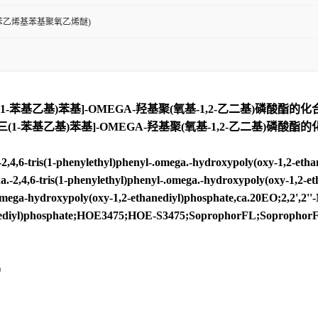
H(苯乙烯基苯基聚氧乙烯醚)
6-三(1-苯基乙基)苯基]-OMEGA-羟基聚(氧基-1,2-乙二基)磷酸酯的
2,4,6-三(1-苯基乙基)苯基]-OMEGA-羟基聚(氧基-1,2-乙
4,6-tris(1-phenylethyl)phenyl-.omega.-hydroxypoly(oxy-1,2-etha
,4,6-tris(1-phenylethyl)phenyl-.omega.-hydroxypoly(oxy-1,2-eth
-omega-hydroxypoly(oxy-1,2-ethanediyl)phosphate,ca.20EO;2,2',2''-N
ediyl)phosphate;HOE3475;HOE-S3475;SoprophorFL;SoprophorFL60;
)