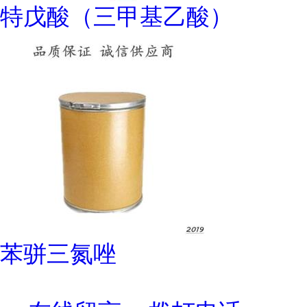
特戊酸（三甲基乙酸）
苯骈三氮唑