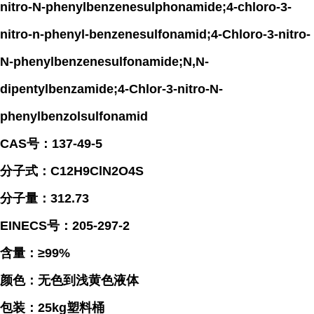
nitro-N-phenylbenzenesulphonamide;4-chloro-3-
nitro-n-phenyl-benzenesulfonamid;4-Chloro-3-nitro-
N-phenylbenzenesulfonamide;N,N-
dipentylbenzamide;4-Chlor-3-nitro-N-
phenylbenzolsulfonamid
CAS号：137-49-5
分子式：C12H9ClN2O4S
分子量：312.73
EINECS号：205-297-2
含量：≥99%
颜色：无色到浅黄色液体
包装：25kg塑料桶