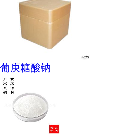
葡庚糖酸钠