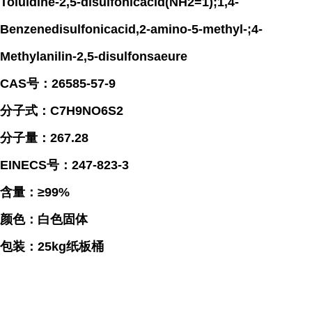
Toluidine-2,5-disulfonicacid(NH2=1);1,4-
Benzenedisulfonicacid,2-amino-5-methyl-;4-
Methylanilin-2,5-disulfonsaeure
CAS号：26585-57-9
分子式：C7H9NO6S2
分子量：267.28
EINECS号：247-823-3
含量：≥99%
颜色：白色固体
包装：25kg纸板桶