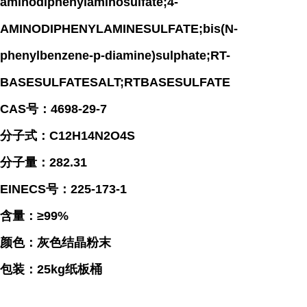
aminodiphenylaminosulfate;4-
AMINODIPHENYLAMINESULFATE;bis(N-
phenylbenzene-p-diamine)sulphate;RT-
BASESULFATESALT;RTBASESULFATE
CAS号：4698-29-7
分子式：C12H14N2O4S
分子量：282.31
EINECS号：225-173-1
含量：≥99%
颜色：灰色结晶粉末
包装：25kg纸板桶