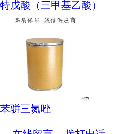
特戊酸（三甲基乙酸）
苯骈三氮唑