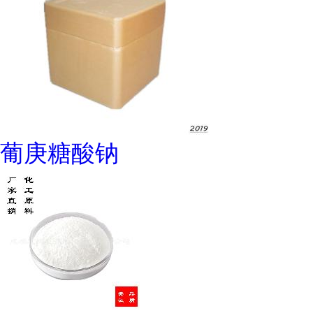
葡庚糖酸钠