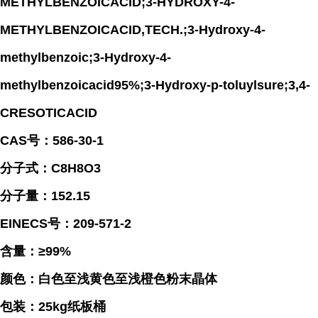
METHYLBENZOICACID;3-HYDROXY-4-
METHYLBENZOICACID,TECH.;3-Hydroxy-4-
methylbenzoic;3-Hydroxy-4-
methylbenzoicacid95%;3-Hydroxy-p-toluylsure;3,4-
CRESOTICACID
CAS号：586-30-1
分子式：C8H8O3
分子量：152.15
EINECS号：209-571-2
含量：≥99%
颜色：白色至浅黄色至浅橙色粉末晶体
包装：25kg纸板桶