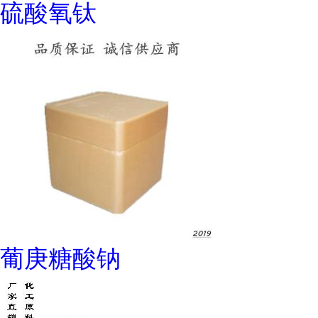
硫酸氧钛
葡庚糖酸钠