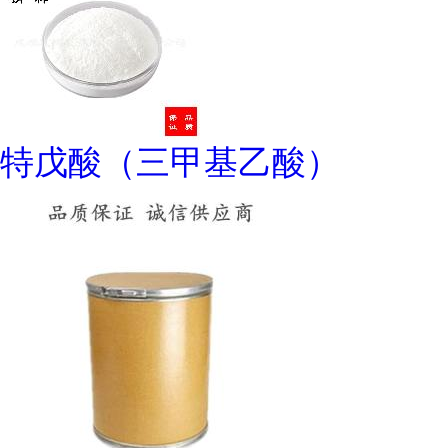
特戊酸（三甲基乙酸）