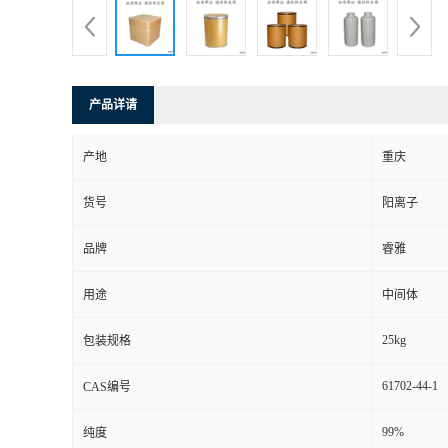
产品详请
产地
重庆
货号
阳离子
品牌
睿雅
用途
中间体
25kg
包装规格
61702-44-1
CAS编号
99%
纯度