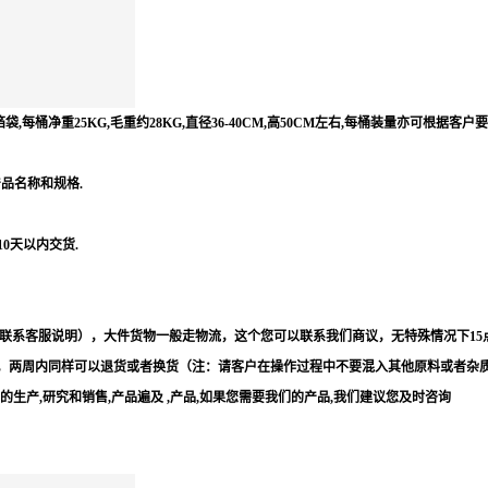
每桶净重25KG,毛重约28KG,直径36-40CM,高50CM左右,每桶装量亦可根据客户
产品名称和规格.
10天以内交货.
联系客服说明），大件货物一般走物流，这个您可以联系我们商议，无特殊情况下15
，两周内同样可以退货或者换货（注：请客户在操作过程中不要混入其他原料或者杂
等的生产,研究和销售,产品遍及 ,产品,如果您需要我们的产品,我们建议您及时咨询