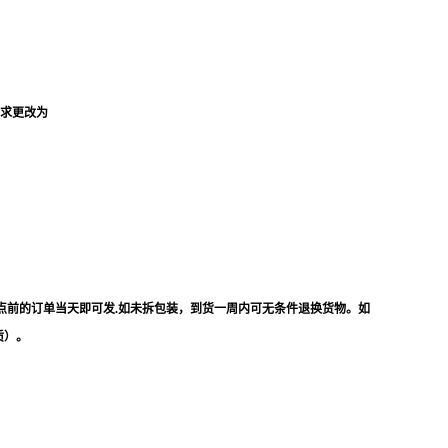
要求更改为
点前的订单当天即可发.如未拆包装，到货一周内可无条件退换货物。如
质）。