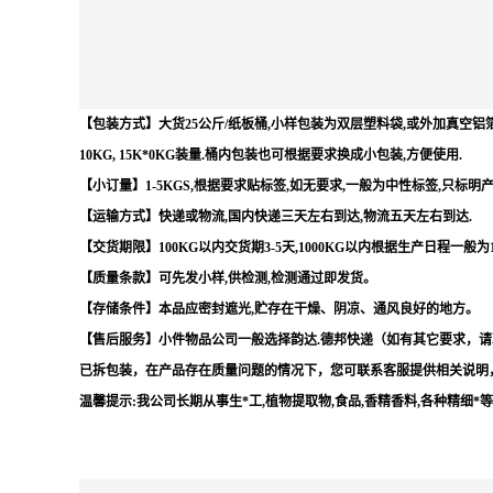
【包装方式】大货25公斤/纸板桶,小样包装为双层塑料袋,或外加真空铝箔袋,
10KG, 15K*0KG装量.桶内包装也可根据要求换成小包装,方便使用.
【小订量】1-5KGS,根据要求贴标签,如无要求,一般为中性标签,只标明
【运输方式】快递或物流,国内快递三天左右到达,物流五天左右到达.
【交货期限】100KG以内交货期3-5天,1000KG以内根据生产日程一般为
【质量条款】可先发小样,供检测,检测通过即发货。
【存储条件】本品应密封遮光,贮存在干燥、阴凉、通风良好的地方。
【售后服务】小件物品公司一般选择韵达.德邦快递（如有其它要求，请
已拆包装，在产品存在质量问题的情况下，您可联系客服提供相关说明
温馨提示:我公司长期从事生*工,植物提取物,食品,香精香料,各种精细*