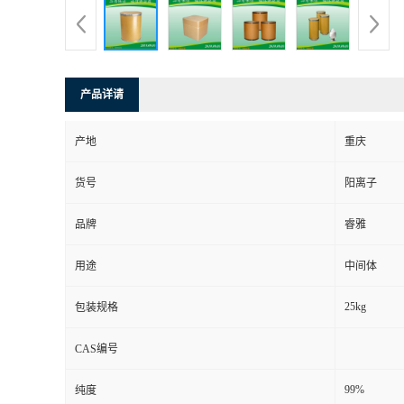
产品详请
产地
重庆
货号
阳离子
品牌
睿雅
用途
中间体
25kg
包装规格
CAS编号
99%
纯度