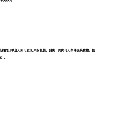
要求更改为
点前的订单当天即可发.如未拆包装，到货一周内可无条件退换货物。如
质）。