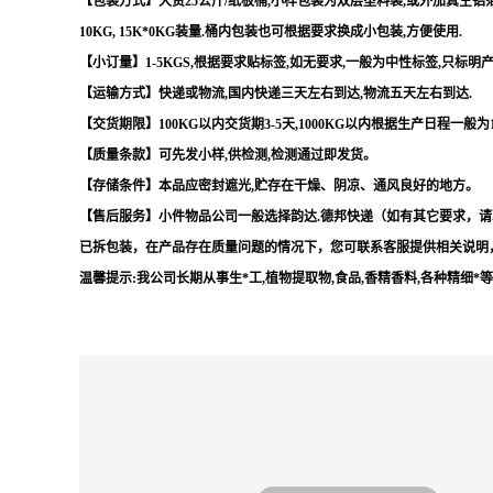
【包装方式】大货25公斤/纸板桶,小样包装为双层塑料袋,或外加真空铝箔袋,
10KG, 15K*0KG装量.桶内包装也可根据要求换成小包装,方便使用.
【小订量】1-5KGS,根据要求贴标签,如无要求,一般为中性标签,只标明
【运输方式】快递或物流,国内快递三天左右到达,物流五天左右到达.
【交货期限】100KG以内交货期3-5天,1000KG以内根据生产日程一般为
【质量条款】可先发小样,供检测,检测通过即发货。
【存储条件】本品应密封遮光,贮存在干燥、阴凉、通风良好的地方。
【售后服务】小件物品公司一般选择韵达.德邦快递（如有其它要求，请
已拆包装，在产品存在质量问题的情况下，您可联系客服提供相关说明
温馨提示:我公司长期从事生*工,植物提取物,食品,香精香料,各种精细*