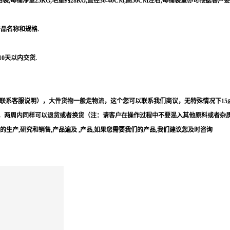
每桶净重25KG,毛重约28KG,直径36-40CM,高50CM左右,每桶装量亦可根据客户
产品名称和规格.
10天以内交货.
联系客服说明），大件货物一般走物流，这个您可以联系我们商议，无特殊情况下15
，两周内同样可以退货或者换货（注：请客户在操作过程中不要混入其他原料或者杂
等的生产,研究和销售,产品遍及 ,产品,如果您需要我们的产品,我们建议您及时咨询