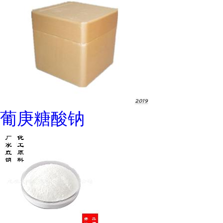
葡庚糖酸钠