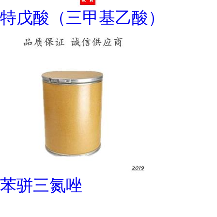
特戊酸（三甲基乙酸）
苯骈三氮唑