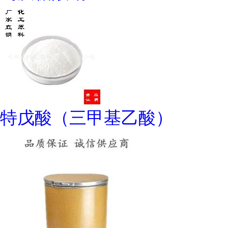
特戊酸（三甲基乙酸）